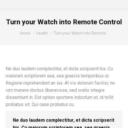
Turn your Watch into Remote Control
You are here:
Home
health
Turn your Watch into Remote…
Ne duo laudem complectitur, et dicta scripserit his. Cu
maiorum scriptorem sea, sea graecis temporibus ut.
Regione reprehendunt an ius. At vis dolorum facilisi, ne
vim munere doctus liberavisse, sed oratio integre
dissentiunt in. Est option oportere indoctum et, id tollit
probatus sit. Qui case probatus cu.
Ne duo laudem complectitur, et dicta scripserit
his. Cu maiorum scriptorem sea, sea graecis