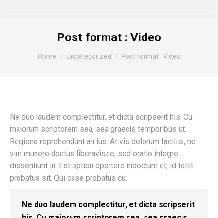
Post format : Video
You are here:
Home
Uncategorized
Post format : Video
Ne duo laudem complectitur, et dicta scripserit his. Cu
maiorum scriptorem sea, sea graecis temporibus ut.
Regione reprehendunt an ius. At vis dolorum facilisi, ne
vim munere doctus liberavisse, sed oratio integre
dissentiunt in. Est option oportere indoctum et, id tollit
probatus sit. Qui case probatus cu.
Ne duo laudem complectitur, et dicta scripserit
his. Cu maiorum scriptorem sea, sea graecis